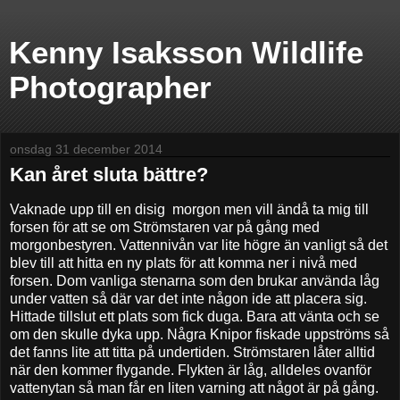
Kenny Isaksson Wildlife
Photographer
onsdag 31 december 2014
Kan året sluta bättre?
Vaknade upp till en disig morgon men vill ändå ta mig till
forsen för att se om Strömstaren var på gång med
morgonbestyren. Vattennivån var lite högre än vanligt så det
blev till att hitta en ny plats för att komma ner i nivå med
forsen. Dom vanliga stenarna som den brukar använda låg
under vatten så där var det inte någon ide att placera sig.
Hittade tillslut ett plats som fick duga. Bara att vänta och se
om den skulle dyka upp. Några Knipor fiskade uppströms så
det fanns lite att titta på undertiden. Strömstaren låter alltid
när den kommer flygande. Flykten är låg, alldeles ovanför
vattenytan så man får en liten varning att något är på gång.