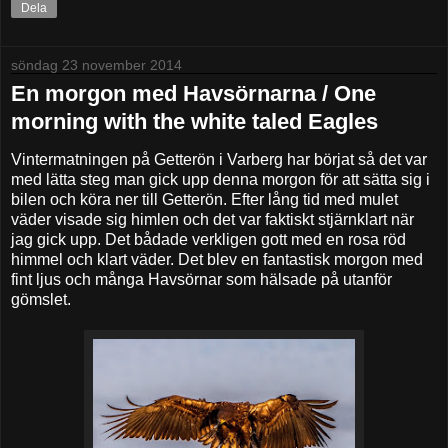
Dela
söndag 23 november 2014
En morgon med Havsörnarna / One
morning with the white taled Eagles
Vintermatningen på Getterön i Varberg har börjat så det var
med lätta steg man gick upp denna morgon för att sätta sig i
bilen och köra ner till Getterön. Efter lång tid med mulet
väder visade sig himlen och det var faktiskt stjärnklart när
jag gick upp. Det bådade verkligen gott med en rosa röd
himmel och klart väder. Det blev en fantastisk morgon med
fint ljus och många Havsörnar som hälsade på utanför
gömslet.