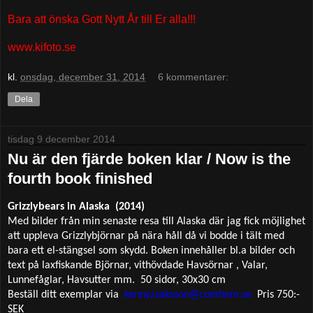
Bara att önska Gott Nytt År till Er alla!!!
www.kifoto.se
kl.
onsdag, december 31, 2014
6 kommentarer:
Dela
tisdag 9 december 2014
Nu är den fjärde boken klar / Now is the
fourth book finished
Grizzlybears in Alaska
(2014)
Med bilder från min senaste resa till Alaska där jag fick möjlighet
att uppleva Grizzlybjörnar på nära håll då vi bodde i tält med
bara ett el-stängsel som skydd. Boken innehåller bl.a bilder och
text på laxfiskande Björnar, vithövdade Havsörnar , Valar,
Lunnefåglar, Havsutter mm.
50 sidor, 30x30 cm
Beställ ditt exemplar via
kenny.isaksson@comhem.se
Pris 750:-
SEK