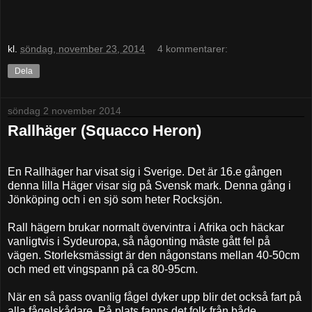
kl.
söndag, november 23, 2014
4 kommentarer:
Dela
söndag 2 november 2014
Rallhäger (Squacco Heron)
En Rallhäger har visat sig i Sverige. Det är 16.e gången
denna lilla Häger visar sig på Svensk mark. Denna gång i
Jönköping och i en sjö som heter Rocksjön.
Rall hägern brukar normalt övervintra i Afrika och häckar
vanligtvis i Sydeuropa, så någonting måste gått fel på
vägen. Storleksmässigt är den någonstans mellan 40-50cm
och med ett vingspann på ca 80-95cm.
När en så pass ovanlig fågel dyker upp blir det också fart på
alla fågelskådare. På plats fanns det folk från både